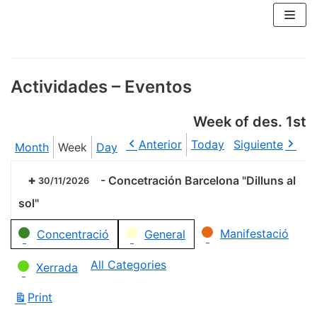
Skip
to
content
Actividades – Eventos
Week of des. 1st
Anterior
Today
Siguiente
Month
Week
Day
-
Concetración Barcelona "Dilluns al
30/11/2026
sol"
Categories
Manifestació
Concentració
General
All Categories
Xerrada
Print
View