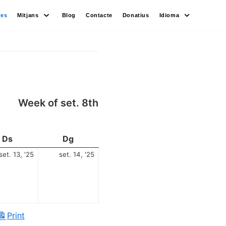
des
Mitjans
Blog
Contacte
Donatius
Idioma
Week of set. 8th
Ds
Dg
set. 13, '25
set. 14, '25
Print
View