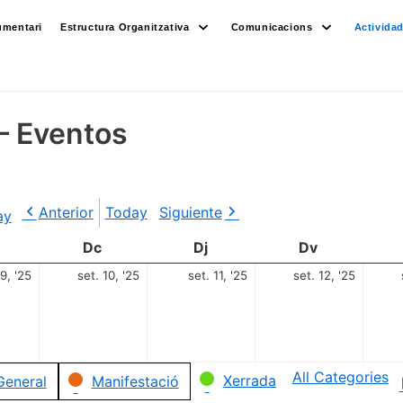
umentari
Estructura Organitzativa
Comunicacions
Activida
– Eventos
Anterior
Today
Siguiente
ay
Dc
Dj
Dv
 9, '25
set. 10, '25
set. 11, '25
set. 12, '25
All Categories
Xerrada
General
Manifestació