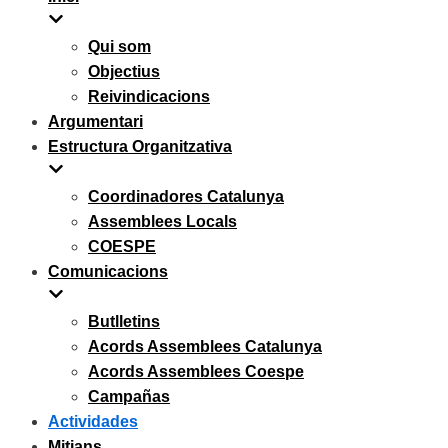
Qui som
Objectius
Reivindicacions
Argumentari
Estructura Organitzativa
Coordinadores Catalunya
Assemblees Locals
COESPE
Comunicacions
Butlletins
Acords Assemblees Catalunya
Acords Assemblees Coespe
Campañas
Actividades
Mitjans