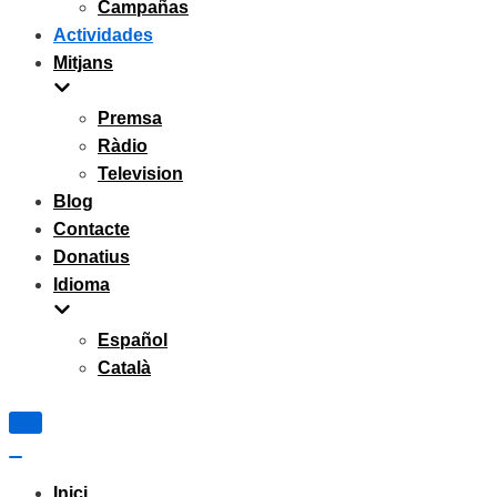
Campañas
Actividades
Mitjans
Premsa
Ràdio
Television
Blog
Contacte
Donatius
Idioma
Español
Català
Navigation
Menu
Navigation
Menu
Inici