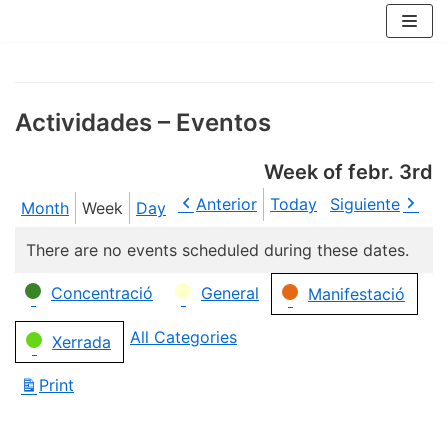
Skip
to
content
Actividades – Eventos
Week of febr. 3rd
Anterior
Today
Siguiente
Month
Week
Day
There are no events scheduled during these dates.
Categories
Concentració
General
Manifestació
All Categories
Xerrada
Print
View