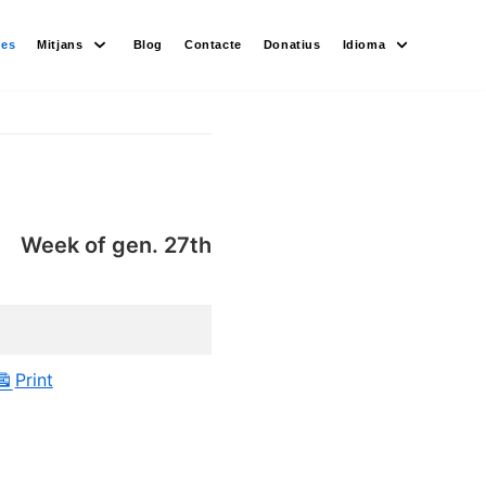
des
Mitjans
Blog
Contacte
Donatius
Idioma
Week of gen. 27th
Print
View