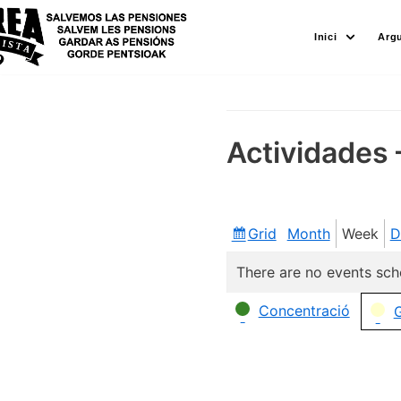
Skip
Inici
Arg
to
content
Actividades 
Grid
Month
Week
D
View
as
There are no events sch
Categories
Concentració
G