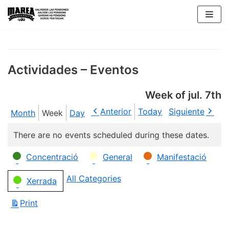
Skip
to
content
Actividades – Eventos
Week of jul. 7th
Anterior
Today
Siguiente
Month
Week
Day
There are no events scheduled during these dates.
Categories
Concentració
General
Manifestació
All Categories
Xerrada
Print
View