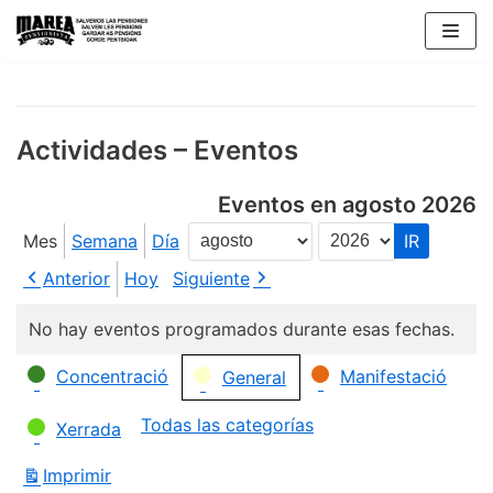
Saltar
al
contenido
Actividades – Eventos
Eventos en agosto 2026
Mes
Semana
Día
Mes
Año
Anterior
Hoy
Siguiente
No hay eventos programados durante esas fechas.
Categorías
Concentració
Manifestació
General
Todas las categorías
Xerrada
Imprimir
Vistas