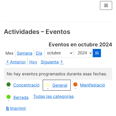
Saltar
al
contenido
Actividades – Eventos
Eventos en octubre 2024
Mes
Semana
Día
Mes
Año
Anterior
Hoy
Siguiente
No hay eventos programados durante esas fechas.
Categorías
Concentració
Manifestació
General
Todas las categorías
Xerrada
Imprimir
Vistas