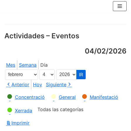
Saltar
al
contenido
Actividades – Eventos
04/02/2026
Mes
Semana
Día
Mes
Día
Año
Anterior
Hoy
Siguiente
Categorías
Concentració
General
Manifestació
Todas las categorías
Xerrada
Imprimir
Vistas