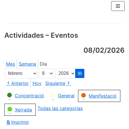
Saltar
al
contenido
Actividades – Eventos
08/02/2026
Mes
Semana
Día
Mes
Día
Año
Anterior
Hoy
Siguiente
Categorías
Concentració
General
Manifestació
Todas las categorías
Xerrada
Imprimir
Vistas