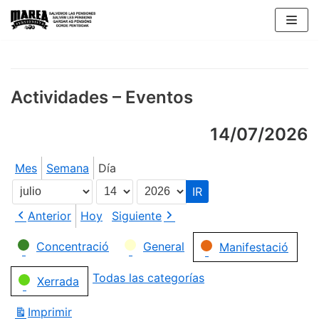
Saltar
al
contenido
Actividades – Eventos
14/07/2026
Mes
Semana
Día
Mes
Día
Año
Anterior
Hoy
Siguiente
Categorías
Concentració
General
Manifestació
Todas las categorías
Xerrada
Imprimir
Vistas