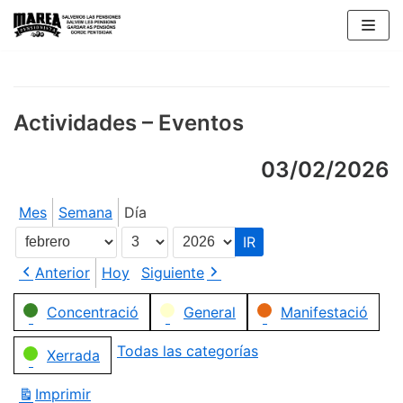
Saltar
al
contenido
Actividades – Eventos
03/02/2026
Mes
Semana
Día
Mes
Día
Año
Anterior
Hoy
Siguiente
Categorías
Concentració
General
Manifestació
Todas las categorías
Xerrada
Imprimir
Vistas