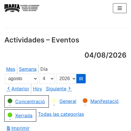
Saltar
al
contenido
Actividades – Eventos
04/08/2026
Mes
Semana
Día
Mes
Día
Año
Anterior
Hoy
Siguiente
Categorías
General
Manifestació
Concentració
Todas las categorías
Xerrada
Imprimir
Vistas