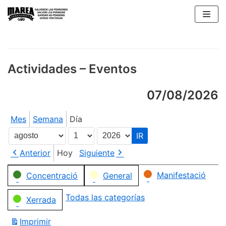
Saltar
al
contenido
Actividades – Eventos
07/08/2026
Mes
Semana
Día
Mes
Día
Año
Anterior
Hoy
Siguiente
Categorías
Manifestació
Concentració
General
Todas las categorías
Xerrada
Imprimir
Vistas