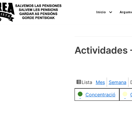
Saltar
Inicio
Argume
al
contenido
Actividades 
Lista
Mes
Semana
Ver
como
Categorías
Concentració