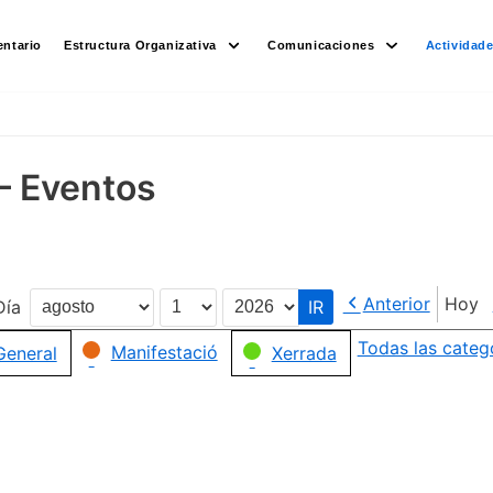
ntario
Estructura Organizativa
Comunicaciones
Actividad
– Eventos
Anterior
Hoy
Día
Mes
Día
Año
Todas las categ
Manifestació
General
Xerrada