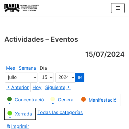
Saltar
al
contenido
Actividades – Eventos
15/07/2024
Mes
Semana
Día
Mes
Día
Año
Anterior
Hoy
Siguiente
Categorías
Concentració
General
Manifestació
Todas las categorías
Xerrada
Imprimir
Vistas