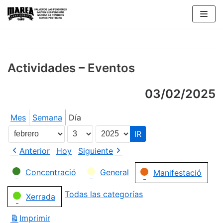
Saltar
al
contenido
Actividades – Eventos
03/02/2025
Mes
Semana
Día
Mes
Día
Año
Anterior
Hoy
Siguiente
Categorías
Concentració
General
Manifestació
Todas las categorías
Xerrada
Imprimir
Vistas