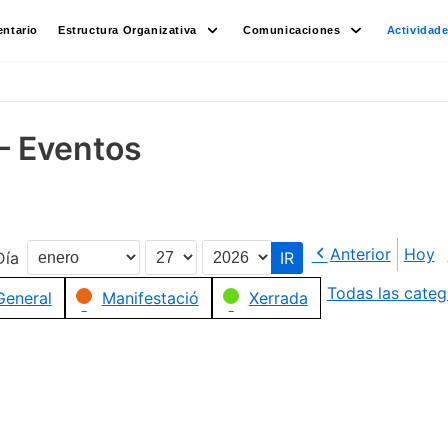
ntario
Estructura Organizativa
Comunicaciones
Actividad
– Eventos
Anterior
Hoy
Día
Mes
Día
Año
Todas las categ
General
Manifestació
Xerrada