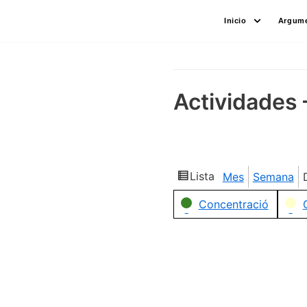
Saltar
Inicio
Argume
al
contenido
Actividades 
Lista
Mes
Semana
Ver
como
Categorías
Concentració