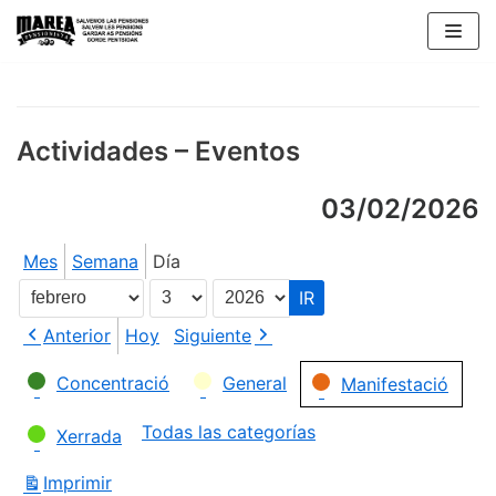
Saltar
al
contenido
Actividades – Eventos
03/02/2026
Mes
Semana
Día
Mes
Día
Año
Anterior
Hoy
Siguiente
Categorías
Concentració
General
Manifestació
Todas las categorías
Xerrada
Imprimir
Vistas