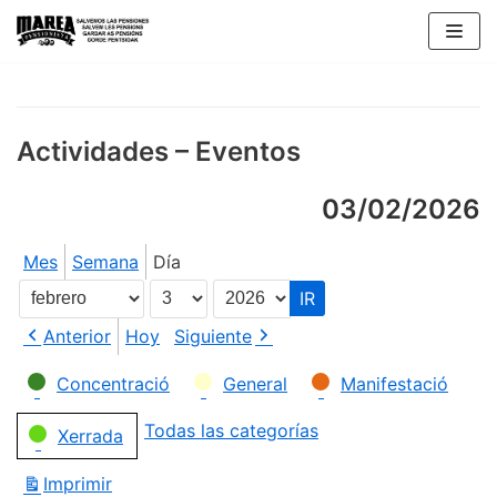
Saltar
al
contenido
Actividades – Eventos
03/02/2026
Mes
Semana
Día
Mes
Día
Año
Anterior
Hoy
Siguiente
Categorías
Concentració
General
Manifestació
Todas las categorías
Xerrada
Imprimir
Vistas