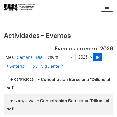
Saltar
al
contenido
Actividades – Eventos
Eventos en enero 2026
Mes
Semana
Día
Mes
Año
Anterior
Hoy
Siguiente
-
Concetración Barcelona "Dilluns al
05/01/2026
sol"
-
Concetración Barcelona "Dilluns al
12/01/2026
sol"