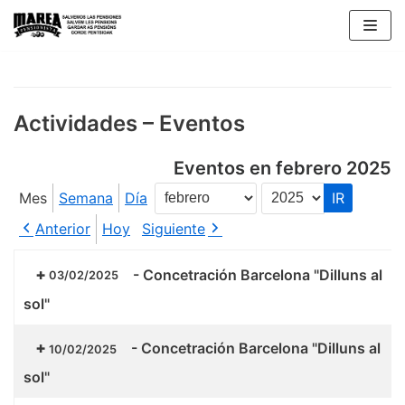
Saltar
al
contenido
Actividades – Eventos
Eventos en febrero 2025
Mes
Semana
Día
Mes
Año
Anterior
Hoy
Siguiente
-
Concetración Barcelona "Dilluns al
03/02/2025
sol"
-
Concetración Barcelona "Dilluns al
10/02/2025
sol"