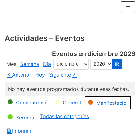
Saltar
al
contenido
Actividades – Eventos
Eventos en diciembre 2026
Mes
Semana
Día
Mes
Año
Anterior
Hoy
Siguiente
No hay eventos programados durante esas fechas.
Categorías
Concentració
General
Manifestació
Todas las categorías
Xerrada
Imprimir
Vistas