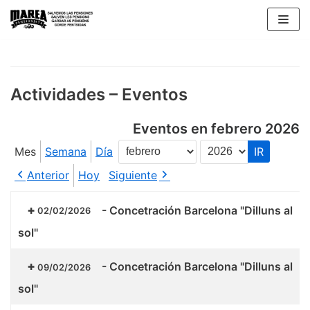
Saltar
al
contenido
Actividades – Eventos
Eventos en febrero 2026
Mes
Semana
Día
Mes
Año
Anterior
Hoy
Siguiente
-
Concetración Barcelona "Dilluns al
02/02/2026
sol"
-
Concetración Barcelona "Dilluns al
09/02/2026
sol"