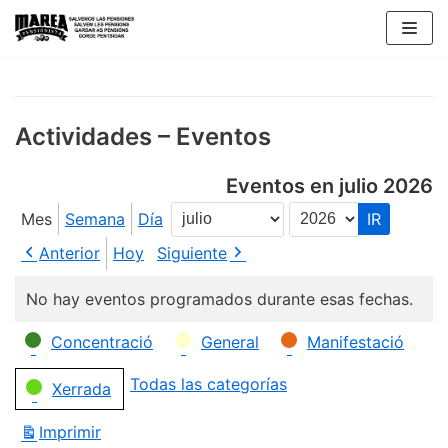
Saltar
al
contenido
Actividades – Eventos
Eventos en julio 2026
Mes
Semana
Día
Mes
Año
Anterior
Hoy
Siguiente
No hay eventos programados durante esas fechas.
Categorías
Concentració
General
Manifestació
Todas las categorías
Xerrada
Imprimir
Vistas