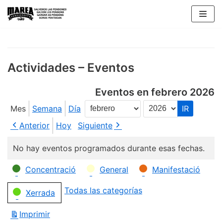
Saltar
al
contenido
Actividades – Eventos
Eventos en febrero 2026
Mes
Semana
Día
Mes
Año
Anterior
Hoy
Siguiente
No hay eventos programados durante esas fechas.
Categorías
Concentració
General
Manifestació
Todas las categorías
Xerrada
Imprimir
Vistas