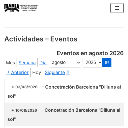
Saltar
al
contenido
Actividades – Eventos
Eventos en agosto 2026
Mes
Semana
Día
Mes
Año
Anterior
Hoy
Siguiente
-
Concetración Barcelona "Dilluns al
03/08/2026
sol"
-
Concetración Barcelona "Dilluns al
10/08/2026
sol"