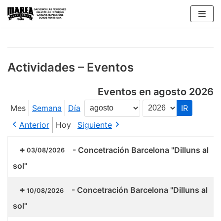
Saltar
al
contenido
Actividades – Eventos
Eventos en agosto 2026
Mes
Semana
Día
Mes
Año
Anterior
Hoy
Siguiente
-
Concetración Barcelona "Dilluns al
03/08/2026
sol"
-
Concetración Barcelona "Dilluns al
10/08/2026
sol"