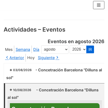
Saltar
al
contenido
Actividades – Eventos
Eventos en agosto 2026
Mes
Semana
Día
Mes
Año
Anterior
Hoy
Siguiente
-
Concetración Barcelona "Dilluns al
03/08/2026
sol"
-
Concetración Barcelona "Dilluns
10/08/2026
al sol"