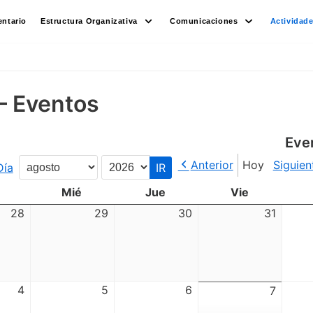
ntario
Estructura Organizativa
Comunicaciones
Actividad
– Eventos
Eve
Anterior
Hoy
Siguien
Día
Mes
Año
Mié
Jue
Vie
28
29
30
31
4
5
6
7