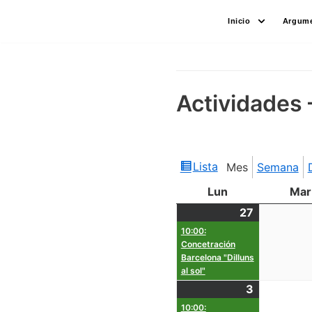
Saltar
Inicio
Argume
al
contenido
Actividades 
Lista
Mes
Semana
Ver
como
Lun
Mar
27
10:00:
Concetración
Barcelona "Dilluns
al sol"
3
10:00: