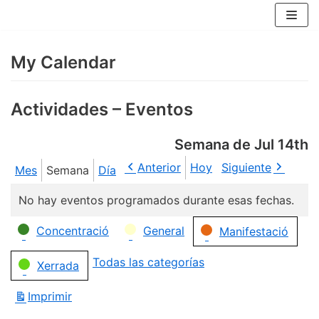
Saltar
al
contenido
My Calendar
Actividades – Eventos
Semana de Jul 14th
Anterior
Hoy
Siguiente
Mes
Semana
Día
No hay eventos programados durante esas fechas.
Categorías
Concentració
General
Manifestació
Todas las categorías
Xerrada
Imprimir
Vistas