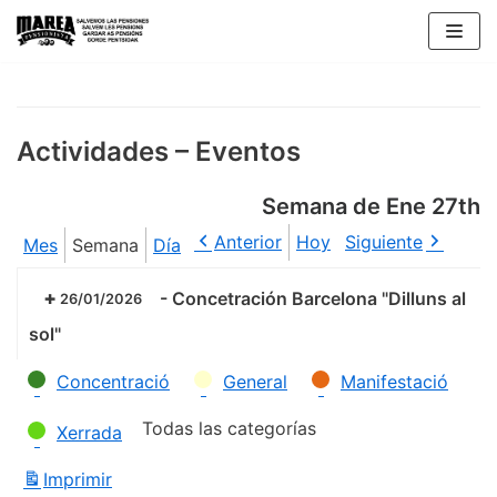
Saltar
al
contenido
Actividades – Eventos
Semana de Ene 27th
Anterior
Hoy
Siguiente
Mes
Semana
Día
-
Concetración Barcelona "Dilluns al
26/01/2026
sol"
Categorías
Concentració
General
Manifestació
Todas las categorías
Xerrada
Imprimir
Vistas