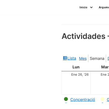
Saltar
Inicio
Argume
al
contenido
Actividades 
Lista
Mes
Semana
Ver
como
Lun
Mar
Ene 26, '26
Ene 2
Categorías
Concentració
G