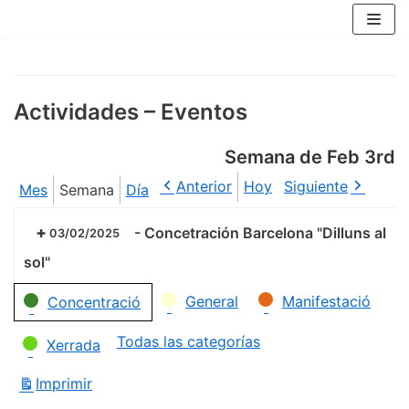
Saltar
al
contenido
Actividades – Eventos
Semana de Feb 3rd
Anterior
Hoy
Siguiente
Mes
Semana
Día
-
Concetración Barcelona "Dilluns al
03/02/2025
sol"
Categorías
General
Manifestació
Concentració
Todas las categorías
Xerrada
Imprimir
Vistas