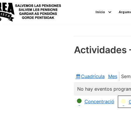
Saltar
Inicio
Argume
al
contenido
Actividades 
Cuadrícula
Mes
Sem
Ver
como
No hay eventos program
Categorías
Concentració
G