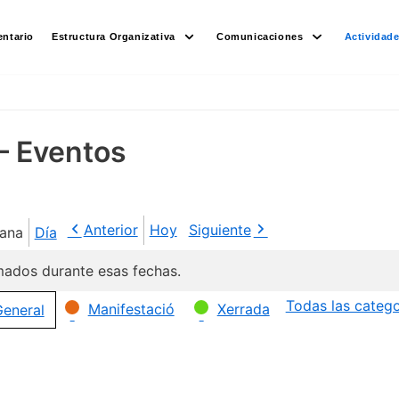
ntario
Estructura Organizativa
Comunicaciones
Actividad
– Eventos
Anterior
Hoy
Siguiente
ana
Día
ados durante esas fechas.
Todas las catego
Manifestació
Xerrada
eneral