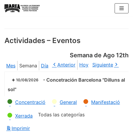
Saltar
al
contenido
Actividades – Eventos
Semana de Ago 12th
Anterior
Hoy
Siguiente
Mes
Semana
Día
-
Concetración Barcelona "Dilluns al
10/08/2026
sol"
Categorías
Concentració
General
Manifestació
Todas las categorías
Xerrada
Imprimir
Vistas