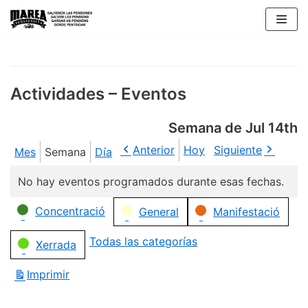
Saltar
al
contenido
Actividades – Eventos
Semana de Jul 14th
Anterior
Hoy
Siguiente
Mes
Semana
Día
No hay eventos programados durante esas fechas.
Categorías
Concentració
General
Manifestació
Todas las categorías
Xerrada
Imprimir
Vistas