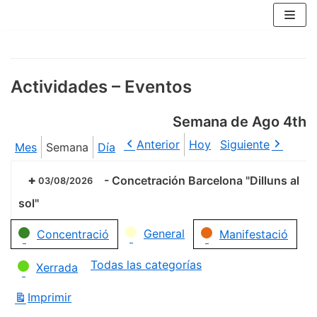
Saltar
al
contenido
Actividades – Eventos
Semana de Ago 4th
Anterior
Hoy
Siguiente
Mes
Semana
Día
-
Concetración Barcelona "Dilluns al
03/08/2026
sol"
Categorías
General
Concentració
Manifestació
Todas las categorías
Xerrada
Imprimir
Vistas