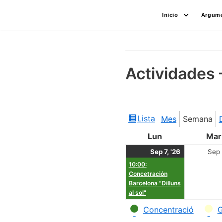
Saltar
Inicio
Argume
al
contenido
Actividades 
Lista
Mes
Semana
Ver
como
Lun
Mar
Sep 7, '26
Sep 
10:00:
Concetración
Barcelona "Dilluns
al sol"
Categorías
Concentració
G