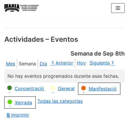
Saltar
al
contenido
Actividades – Eventos
Semana de Sep 8th
Anterior
Hoy
Siguiente
Mes
Semana
Día
No hay eventos programados durante esas fechas.
Categorías
Concentració
General
Manifestació
Todas las categorías
Xerrada
Imprimir
Vistas