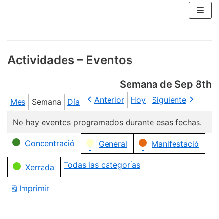
Saltar
al
contenido
Actividades – Eventos
Semana de Sep 8th
Anterior
Hoy
Siguiente
Mes
Semana
Día
No hay eventos programados durante esas fechas.
Categorías
Concentració
General
Manifestació
Todas las categorías
Xerrada
Imprimir
Vistas