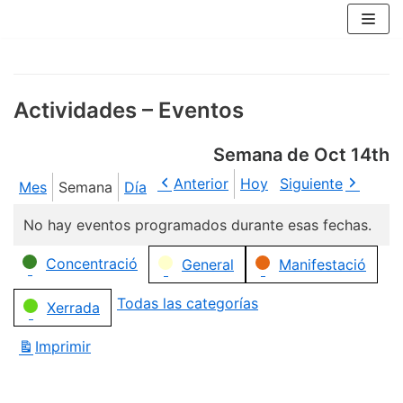
Saltar
al
contenido
Actividades – Eventos
Semana de Oct 14th
Anterior
Hoy
Siguiente
Mes
Semana
Día
No hay eventos programados durante esas fechas.
Categorías
Concentració
General
Manifestació
Todas las categorías
Xerrada
Imprimir
Vistas