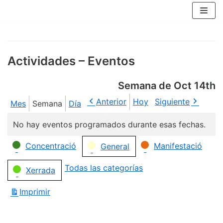
Saltar
al
contenido
Actividades – Eventos
Semana de Oct 14th
Anterior
Hoy
Siguiente
Mes
Semana
Día
No hay eventos programados durante esas fechas.
Categorías
Concentració
Manifestació
General
Todas las categorías
Xerrada
Imprimir
Vistas