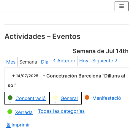
Saltar
al
contenido
Actividades – Eventos
Semana de Jul 14th
Anterior
Hoy
Siguiente
Mes
Semana
Día
-
Concetración Barcelona "Dilluns al
14/07/2025
sol"
Categorías
Manifestació
Concentració
General
Todas las categorías
Xerrada
Imprimir
Vistas