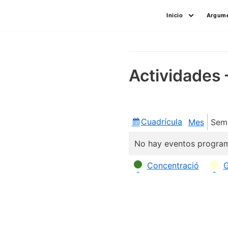
Saltar
Inicio
Argume
al
contenido
Actividades 
Cuadrícula
Mes
Sem
Ver
como
No hay eventos program
Categorías
Concentració
G