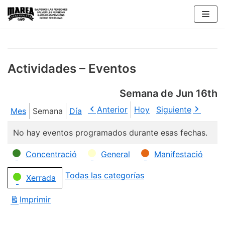
Saltar
al
contenido
Actividades – Eventos
Semana de Jun 16th
Anterior
Hoy
Siguiente
Mes
Semana
Día
No hay eventos programados durante esas fechas.
Categorías
Concentració
General
Manifestació
Todas las categorías
Xerrada
Imprimir
Vistas