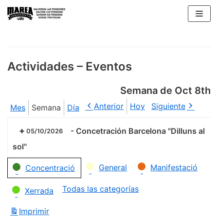
Saltar
al
contenido
Actividades – Eventos
Semana de Oct 8th
Anterior
Hoy
Siguiente
Mes
Semana
Día
-
Concetración Barcelona "Dilluns al
05/10/2026
sol"
Categorías
General
Manifestació
Concentració
Todas las categorías
Xerrada
Imprimir
Vistas