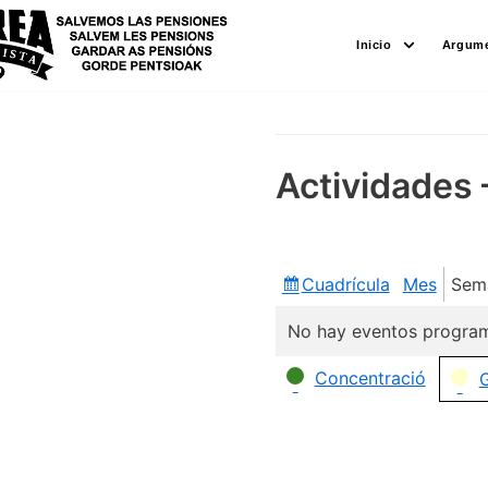
Saltar
Inicio
Argume
al
contenido
Actividades 
Cuadrícula
Mes
Sem
Ver
como
No hay eventos program
Categorías
Concentració
G