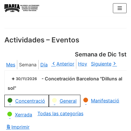
Saltar
al
contenido
Actividades – Eventos
Semana de Dic 1st
Anterior
Hoy
Siguiente
Mes
Semana
Día
-
Concetración Barcelona "Dilluns al
30/11/2026
sol"
Categorías
Manifestació
Concentració
General
Todas las categorías
Xerrada
Imprimir
Vistas