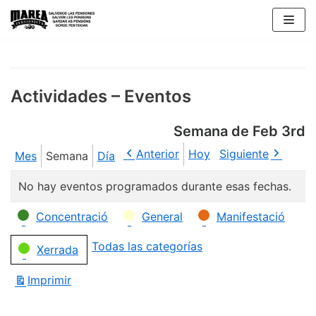
Saltar
al
contenido
Actividades – Eventos
Semana de Feb 3rd
Anterior
Hoy
Siguiente
Mes
Semana
Día
No hay eventos programados durante esas fechas.
Categorías
Concentració
General
Manifestació
Todas las categorías
Xerrada
Imprimir
Vistas